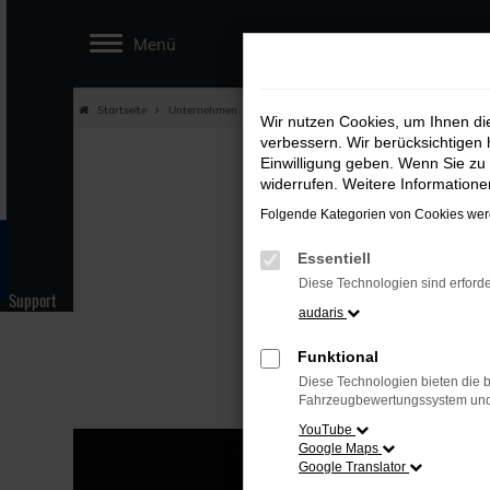
Zum
Menü
Hauptinhalt
springen
Startseite
Unternehmen
News und Termine
audaris gratuliert Au
Wir nutzen Cookies, um Ihnen d
verbessern. Wir berücksichtigen 
AUD
Einwilligung geben. Wenn Sie zu 
widerrufen. Weitere Information
Folgende Kategorien von Cookies werd
Aut
Essentiell
Diese Technologien sind erforde
Support
audaris
Funktional
Diese Technologien bieten die b
Fahrzeugbewertungssystem und w
YouTube
Google Maps
Google Translator