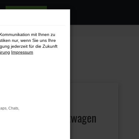
audaris testen
 Kommunikation mit Ihnen zu
stiken nur, wenn Sie uns Ihre
DAUB
ung jederzeit für die Zukunft
ärung
Impressum
2022
S AUTOKAUFHAUS
Maps, Chats,
nnt den Gebrauchtwagen