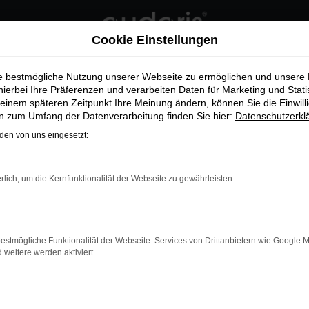
Cookie Einstellungen
tohaus Daub
ie bestmögliche Nutzung unserer Webseite zu ermöglichen und unsere
hierbei Ihre Präferenzen und verarbeiten Daten für Marketing und Stati
ARIS GRATULIERT AUTOHAUS 
einem späteren Zeitpunkt Ihre Meinung ändern, können Sie die Einwillig
en zum Umfang der Datenverarbeitung finden Sie hier:
Datenschutzerkl
en von uns eingesetzt:
ohaus Daub gewinnt den Gebrauchtwagen Award 
rlich, um die Kernfunktionalität der Webseite zu gewährleisten.
audaris gratuliert Autohaus Daub - DA
estmögliche Funktionalität der Webseite. Services von Drittanbietern wie Google 
Autohaus Daub gewi
eitere werden aktiviert.
Award 2022