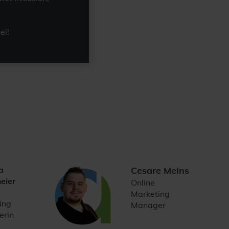
ei!
a
Cesare Meins
eier
Online
Marketing
ing
Manager
rin