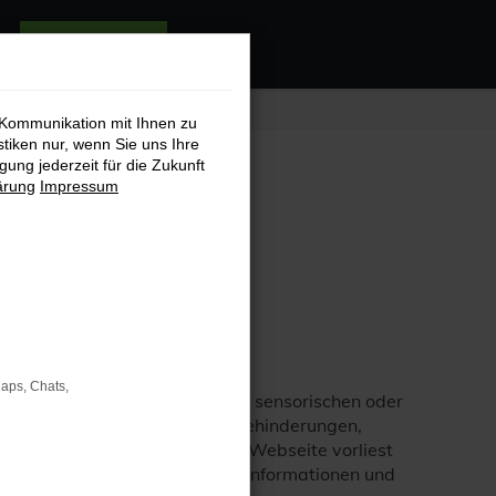
audaris testen
 Kommunikation mit Ihnen zu
stiken nur, wenn Sie uns Ihre
NI 2025
ung jederzeit für die Zukunft
ärung
Impressum
Maps, Chats,
, unabhängig von körperlichen, sensorischen oder
staltung für Menschen mit Sehbehinderungen,
n (Software, die Inhalte einer Webseite vorliest
 einen gleichwertigen Zugang zu Informationen und