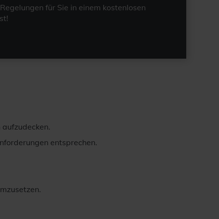
Regelungen für Sie in einem kostenlosen
t!
n aufzudecken.
Anforderungen entsprechen.
 umzusetzen.