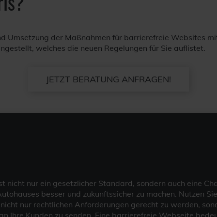
ris?
d Umsetzung der Maßnahmen für barrierefreie Websites mit 
estellt, welches die neuen Regelungen für Sie auflistet.
JETZT BERATUNG ANFRAGEN!
ist nicht nur ein gesetzlicher Standard, sondern auch eine Ch
Autohauses besser und zukunftssicher zu machen. Nutzen Sie
nicht nur rechtlichen Anforderungen gerecht zu werden, son
 an Ihre Kunden zu senden. Eine barrierefreie Webseite bedeut