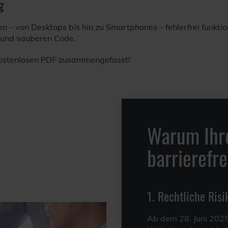
g
– von Desktops bis hin zu Smartphones – fehlerfrei funktioni
 und sauberen Code.
 kostenlosen PDF zusammengefasst!
Warum Ihr
barrierefre
1. Rechtliche Ris
Ab dem 28. Juni 2025