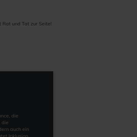
Rat und Tat zur Seite!
ance, die
 die
dern auch ein
et Inklusion,