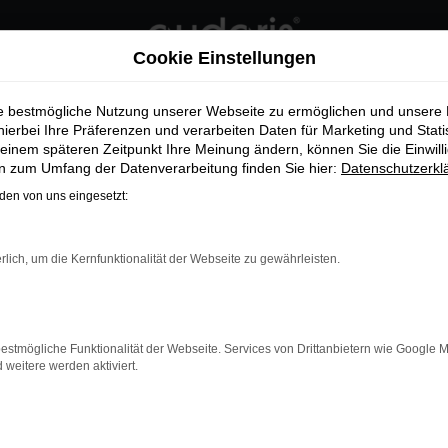
Cookie Einstellungen
ie bestmögliche Nutzung unserer Webseite zu ermöglichen und unsere
hierbei Ihre Präferenzen und verarbeiten Daten für Marketing und Stati
REFREIE WEBSITES AB 28. JU
einem späteren Zeitpunkt Ihre Meinung ändern, können Sie die Einwillig
en zum Umfang der Datenverarbeitung finden Sie hier:
Datenschutzerkl
en von uns eingesetzt:
Was Sie jetzt beachten müssen!
rlich, um die Kernfunktionalität der Webseite zu gewährleisten.
e Webseite?
estmögliche Funktionalität der Webseite. Services von Drittanbietern wie Google 
 sie von allen Menschen uneingeschränkt genutzt werden kann
eitere werden aktiviert.
sondere Anforderungen, wie zum Beispiel kontrastreiche Ge
zer und die Kompatibilität mit Hilfsmitteln wie Screenreader
lft, digitale Inhalte zu nutzen). Ziel ist es, allen Nutzern