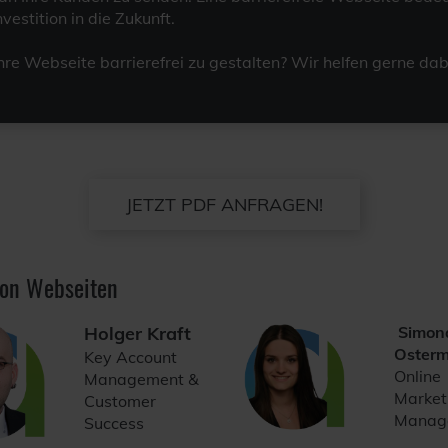
vestition in die Zukunft.
Ihre Webseite barrierefrei zu gestalten? Wir helfen gerne dab
JETZT PDF ANFRAGEN!
 von Webseiten
Holger Kraft
Simon
Osterm
Key Account
Online
Management &
Market
Customer
Manage
Success