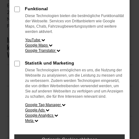
Barrierefreiheitsstärkungsgesetz und EU-Richtlinie
Funktional
2016/2102) – sie verbessert auch die
Diese Technologien bieten die bestmögliche Funktionalität
Nutzerfreundlichkeit für alle und stärkt Ihre Online-
der Webseite. Services von Drittanbietern wie Google
Reputation.
Maps, Chats, Fahrzeugbewertungssystem und weitere
werden aktiviert.
Mit dem hürdenlos® Check erhalten Sie eine
YouTube
klare rechtliche Einschätzung zum Status Ihrer
Google Maps
Google Translator
Website
Statistik und Marketing
Diese Technologien ermöglichen es uns, die Nutzung der
Das ist der hürdenlos® Check
Webseite zu analysieren, um die Leistung zu messen und
zu verbessern. Zudem werden Technologien eingesetzt,
die von dritten Werbetreibenden verwendet werden, um
Sie auf anderen Webseiten zu verfolgen und um Anzeigen
Unsere Zusammenarbeit mit GSP
zu schalten, die für Ihre Interessen relevant sind.
Software
Google Tag Manager
Google Ads
Google Analytics
Meta
FAQ