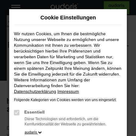
audaris
Zum
testen
Hauptinhalt
Cookie Einstellungen
springen
Startseite
Digitales Marketing
Barrierefreiheit Ihrer Website prüfen – mit
dem hürdenlos® Check
Wir nutzen Cookies, um Ihnen die bestmögliche
Nutzung unserer Webseite zu ermöglichen und unsere
BARRIEREFREIHEIT IHRER WEBSITE PRÜFEN –
Kommunikation mit Ihnen zu verbessern. Wir
MIT DEM HÜRDENLOS® CHECK
berücksichtigen hierbei Ihre Präferenzen und
verarbeiten Daten für Marketing und Statistiken nur,
wenn Sie uns Ihre Einwilligung geben. Wenn Sie zu
Jetzt Check anfragen
einem späteren Zeitpunkt Ihre Meinung ändern, können
Sie die Einwilligung jederzeit für die Zukunft widerrufen.
Weitere Informationen zum Umfang der
Datenverarbeitung finden Sie hier:
Datenschutzerklärung
Impressum
hürdenlos® Check von GSP Software mit
Folgende Kategorien von Cookies werden von uns eingesetzt:
audaris
Essentiell
Diese Technologien sind erforderlich, um die
Kernfunktionalität der Webseite zu gewährleisten.
Digitale Barrierefreiheit ist nicht nur gesetzlich
audaris
vorgeschrieben (z. B. laut