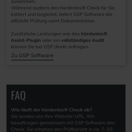
zusammen.
Während audaris den hürdenlos® Check für Sie
initiiert und begleitet, liefert GSP Software die
offizielle Prüfung samt Dokumentation.
Zusätzliche Leistungen wie das
hürdenlos®
Assist-Plugin
oder ein
vollständiges Audit
können Sie bei GSP direkt anfragen.
Zu GSP Software
FAQ
Wie läuft der hürdenlos® Check ab?
Sie senden uns Ihre Website-URL. Wir
beauftragen gemeinsam mit GSP Software den
Check. Sie erhalten den Prüfbericht in ca. 7–10