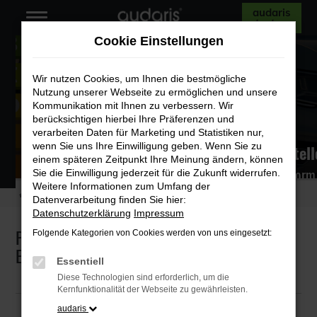
audaris
Zum
testen
Hauptinhalt
Cookie Einstellungen
springen
Wir nutzen Cookies, um Ihnen die bestmögliche
Nutzung unserer Webseite zu ermöglichen und unsere
Kommunikation mit Ihnen zu verbessern. Wir
berücksichtigen hierbei Ihre Präferenzen und
verarbeiten Daten für Marketing und Statistiken nur,
wenn Sie uns Ihre Einwilligung geben. Wenn Sie zu
PKW-Label im audaris System erstell
einem späteren Zeitpunkt Ihre Meinung ändern, können
Einfache Eingabe, 100 % gesetzeskonform
Sie die Einwilligung jederzeit für die Zukunft widerrufen.
Weitere Informationen zum Umfang der
Startseite
Digitales Marketing
PKW-Label im audaris System erstellen
Datenverarbeitung finden Sie hier:
Datenschutzerklärung
Impressum
PKW-Label im audaris System erstellen –
Folgende Kategorien von Cookies werden von uns eingesetzt:
Einfache und Schnell
Essentiell
Diese Technologien sind erforderlich, um die
Kernfunktionalität der Webseite zu gewährleisten.
audaris