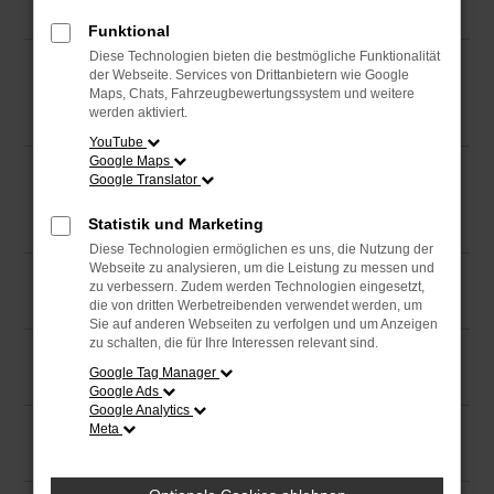
Was ist das PKW-Label
Funktional
Diese Technologien bieten die bestmögliche Funktionalität
PKW-Label mit dem audaris FMS
der Webseite. Services von Drittanbietern wie Google
Maps, Chats, Fahrzeugbewertungssystem und weitere
erstellen – so funktioniert’s
werden aktiviert.
YouTube
Google Maps
Gesetzliche Grundlagen und
Google Translator
Verbindlichkeit
Statistik und Marketing
Diese Technologien ermöglichen es uns, die Nutzung der
Webseite zu analysieren, um die Leistung zu messen und
Vorteile für Verbraucher
zu verbessern. Zudem werden Technologien eingesetzt,
die von dritten Werbetreibenden verwendet werden, um
Sie auf anderen Webseiten zu verfolgen und um Anzeigen
zu schalten, die für Ihre Interessen relevant sind.
Kritik am aktuellen System
Google Tag Manager
Google Ads
Google Analytics
Meta
Zukunft des PKW-Labels