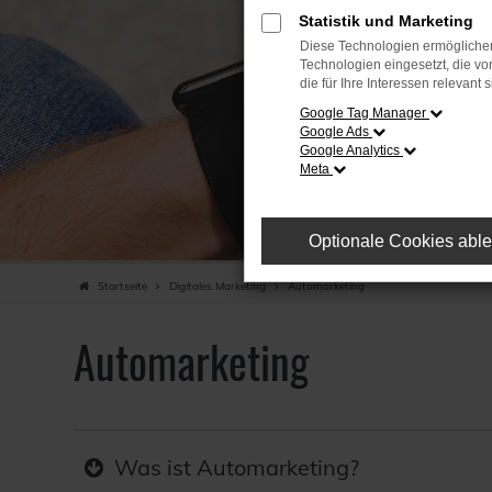
Statistik und Marketing
Diese Technologien ermöglichen
Technologien eingesetzt, die v
die für Ihre Interessen relevant s
Google Tag Manager
Google Ads
Google Analytics
Meta
Optionale Cookies abl
Startseite
Digitales Marketing
Automarketing
Automarketing
Was ist Automarketing?