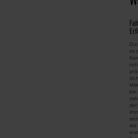
Fah
Erf
Dur
es 
Kun
ric
prä
dich
Mar
bei
zah
der
imm
anz
die
ers