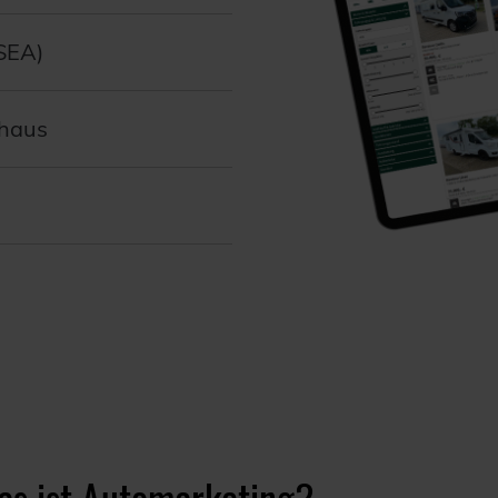
SEA)
ohaus
s ist Automarketing?