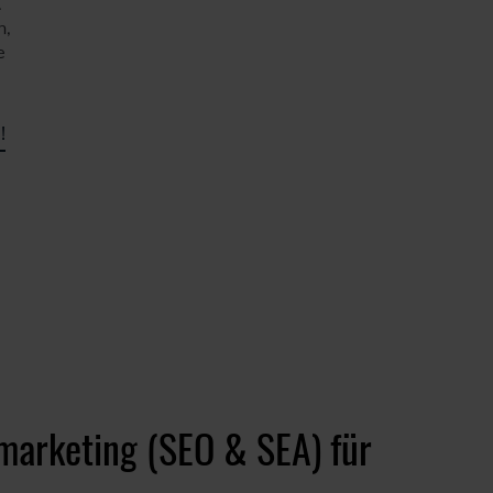
.
n,
e
!
arketing (SEO & SEA) für