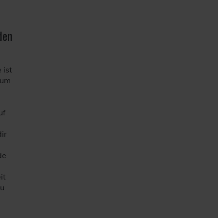
den
 ist
 um
uf
ir
de
it
du