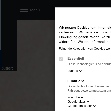
Zum
Menü
Hauptinhalt
springen
Wir nutzen Cookies, um Ihnen d
verbessern. Wir berücksichtigen 
Einwilligung geben. Wenn Sie zu 
widerrufen. Weitere Information
Folgende Kategorien von Cookies werd
Essentiell
Diese Technologien sind erforde
Support
audaris
Funktional
Diese Technologien bieten die b
Fahrzeugbewertungssystem und w
YouTube
Google Maps
Google Translator