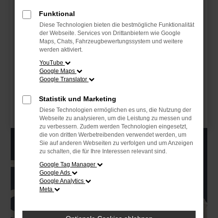
übernommen. Die audaris GmbH wurde 2016 von
Funktional
Jürgen Hundshammer gegründet und hat ihren
Diese Technologien bieten die bestmögliche Funktionalität
Sitz in Neutraubling bei Regensburg.
der Webseite. Services von Drittanbietern wie Google
Maps, Chats, Fahrzeugbewertungssystem und weitere
Mit der Übernahme der Mehrheit an der audaris
werden aktiviert.
GmbH baut betzemeier sein
YouTube
Softwareunternehmen weiter zum digitalen Full-
Google Maps
Google Translator
Service-Anbieter für Autohäuser aus. Durch die
Zusammenarbeit mit Jürgen Hundshammer, dem
Statistik und Marketing
Gründer von audaris, holt sich betzemeier einen
Diese Technologien ermöglichen es uns, die Nutzung der
starken Partner an Bord.
Webseite zu analysieren, um die Leistung zu messen und
zu verbessern. Zudem werden Technologien eingesetzt,
die von dritten Werbetreibenden verwendet werden, um
Sie auf anderen Webseiten zu verfolgen und um Anzeigen
zu schalten, die für Ihre Interessen relevant sind.
Google Tag Manager
Google Ads
Google Analytics
Meta