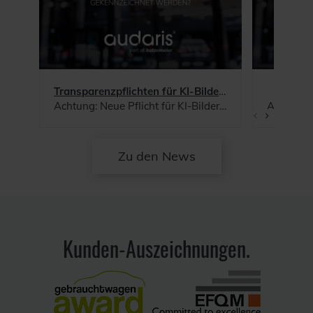
Transparenzpflichten für KI-Bilder (EU AI Act)
R
Achtung: Neue Pflicht für KI-Bilder auf Webseiten ab August!
Ab 1. August 2026: W
Zu den News
Kunden-Auszeichnungen.