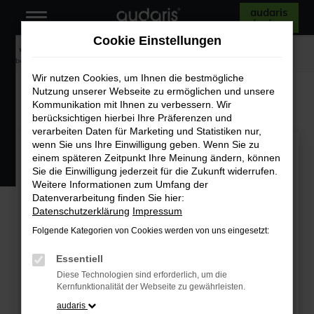
audaris
Zum
testen
Hauptinhalt
Cookie Einstellungen
springen
Startseite
Unternehmen
News und Termine
audaris - a part of
betzemeier
Wir nutzen Cookies, um Ihnen die bestmögliche
Nutzung unserer Webseite zu ermöglichen und unsere
AUDARIS - A PART OF BETZEMEIER
Kommunikation mit Ihnen zu verbessern. Wir
berücksichtigen hierbei Ihre Präferenzen und
verarbeiten Daten für Marketing und Statistiken nur,
wenn Sie uns Ihre Einwilligung geben. Wenn Sie zu
Digitalisierung für KFZ-Betriebe schreitet voran
einem späteren Zeitpunkt Ihre Meinung ändern, können
Sie die Einwilligung jederzeit für die Zukunft widerrufen.
audaris - a part of
Weitere Informationen zum Umfang der
Datenverarbeitung finden Sie hier:
betzemeier
Datenschutzerklärung
Impressum
Folgende Kategorien von Cookies werden von uns eingesetzt:
Essentiell
Rückwirkend zum 31.12.2022 hat Clemens
Diese Technologien sind erforderlich, um die
Betzemeier, Geschäftsführer und Gesellschafter
Kernfunktionalität der Webseite zu gewährleisten.
der betzemeier automotive software GmbH & Co.
audaris
KG, die Mehrheit an der audaris GmbH