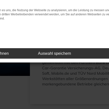
Awards 2023 ausgez
 es uns, die Nutzung der Webseite zu analysieren, um die Leistung zu messen u
on dritten Werbetreibenden verwendet werden, um Sie auf anderen Webseiten zu ve
ind.
Der freie Händlerbetrieb Niedermaye
Vertrieb des Automotive Business A
Siebrecht aus Uslar platzierte sich 
Digitalisierung.
Deutschlands führende Fachmedienm
ehnen
Auswahl speichern
verlieh den Automotive Business Aw
gemeinsam mit den Partnern Bank D
Car-Garantie Versicherungs-AG, Deu
Soft, Mobile.de und TÜV Nord Mobili
Werkstätten aller Größenordnungen of
markengebundene Betriebe gleiche