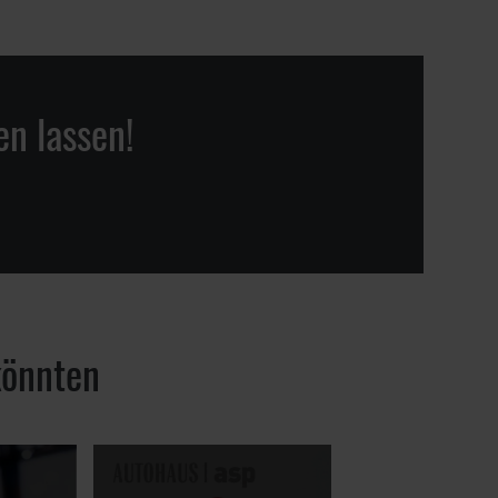
en lassen!
könnten